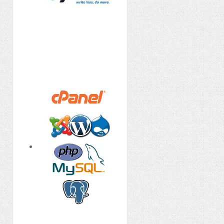
Dimarg
- Diseño Web
Profesional con las
últimas tecnologías
HTML5 + CSS3
Diseños exclusivos,
adaptables a
dispositivos móviles
Cambiamos